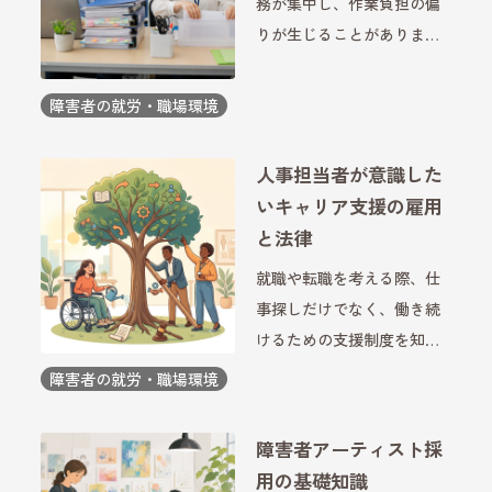
務が集中し、作業負担の偏
りが生じることがありま
す。障害者雇用の現場で
も、担当業務の割り振りや
障害者の就労・職場環境
支援体制によっては、特定
の社員や周囲のスタッフに
人事担当者が意識した
負担が集中してしまうケー
いキャリア支援の雇用
スがあります。こうした状
と法律
況が続く […]
就職や転職を考える際、仕
事探しだけでなく、働き続
けるための支援制度を知る
ことも大切です。特に障害
障害者の就労・職場環境
のある方の就労では、キャ
リア支援と法律の両方を理
障害者アーティスト採
解することで、自分に合っ
用の基礎知識