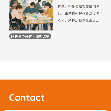
た働き方を選びやすくなり
近年、企業の障害者雇用で
ます。企業側にとっても、
は、事務職や軽作業だけで
制度 […]
なく、創作活動を仕事とし
て活躍する人材を採用する
動きが広がっています。特
障害者の就労・職場環境
に、絵画やデザイン、イラ
ストなどの制作を通じて企
業活動に貢献する取り組み
は、企業のブランドづくり
や社 […]
Contact