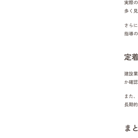
実際の
多く見
さらに
指導の
定
建設業
か確認
また、
長期的
ま