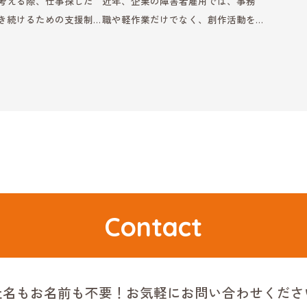
考える際、仕事探しだ
近年、企業の障害者雇用では、事務
き続けるための支援制
職や軽作業だけでなく、創作活動を
も大切です。特に障害
仕事として活躍する人材を採用する
労では、キャリア支援
動きが広がっています。特に、絵画
を理解することで、自
やデザイン、イラストなどの制作を
き方を選びやすくなり
通じて企業活動に貢献する取り組み
とっても、制度 […]
は、企業のブランドづくりや社 […]
Contact
社名もお名前も不要！
お気軽にお問い合わせくださ