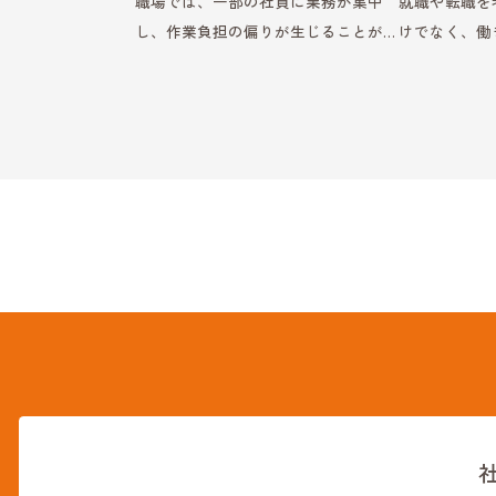
職場では、一部の社員に業務が集中
就職や転職を
し、作業負担の偏りが生じることが
けでなく、働
あります。障害者雇用の現場でも、
度を知ること
担当業務の割り振りや支援体制によ
のある方の就
っては、特定の社員や周囲のスタッ
と法律の両方
フに負担が集中してしまうケースが
分に合った働
あります。こうした状況が続く […]
ます。企業側に