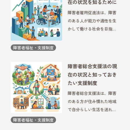
在の状況を知るために
障害者雇用促進法は、障害
のある人が能力や適性を生
かして働ける社会を目指す
ための法律です。企業には
一定割合以上の障害者を雇
障害者福祉・支援制度
用する義務があり、近年は
制度の見直しが段階的に進
障害者総合支援法の現
められています。2026年7月
在の状況と知っておき
には法定雇用率の引き上
たい支援制度
[…]
障害者総合支援法は、障害
のある方が住み慣れた地域
で自分らしい生活を送れる
よう、福祉サービスや就労
障害者福祉・支援制度
支援などを定めた法律で