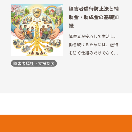
す。近年は制度の見直しが
障害者虐待防止法と補
続き、地域生活への移行や
助金・助成金の基礎知
就労支援の充実、多様なニ
識
ーズへの対応が重視されて
障害者が安心して生活し、
います […]
働き続けるためには、虐待
を防ぐ仕組みだけでなく、
支援体制を整えるための資
障害者福祉・支援制度
金面の支援も重要です。障
害者虐待防止法は、虐待の
早期発見や通報、適切な対
応を定めた法律ですが、そ
の取り組みを支えるために
国や […]