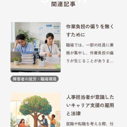
関連記事
作業負担の偏りを無く
すために
職場では、一部の社員に業
務が集中し、作業負担の偏
りが生じることがありま
す。障害者雇用の現場で
も、担当業務の割り振りや
障害者の就労・職場環境
支援体制によっては、特定
の社員や周囲のスタッフに
人事担当者が意識した
負担が集中してしまうケー
いキャリア支援の雇用
スがあります。こうした状
と法律
況が続く […]
就職や転職を考える際、仕