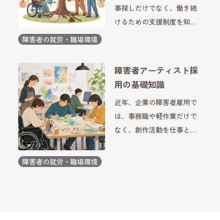
事探しだけでなく、働き続
けるための支援制度を知る
ことも大切です。特に障害
障害者の就労・職場環境
のある方の就労では、キャ
リア支援と法律の両方を理
障害者アーティスト採
解することで、自分に合っ
用の基礎知識
た働き方を選びやすくなり
近年、企業の障害者雇用で
ます。企業側にとっても、
は、事務職や軽作業だけで
制度 […]
なく、創作活動を仕事とし
て活躍する人材を採用する
動きが広がっています。特
障害者の就労・職場環境
に、絵画やデザイン、イラ
ストなどの制作を通じて企
業活動に貢献する取り組み
は、企業のブランドづくり