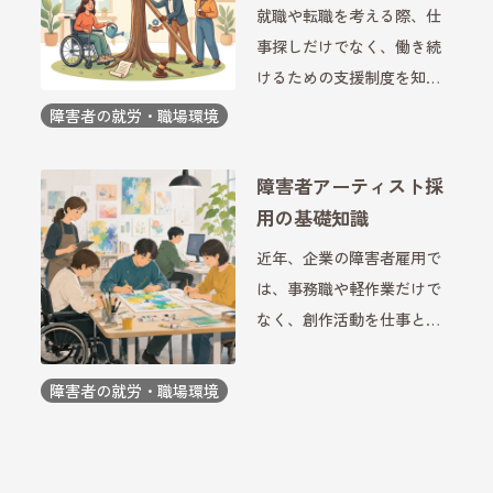
就職や転職を考える際、仕
事探しだけでなく、働き続
けるための支援制度を知る
ことも大切です。特に障害
障害者の就労・職場環境
のある方の就労では、キャ
リア支援と法律の両方を理
障害者アーティスト採
解することで、自分に合っ
用の基礎知識
た働き方を選びやすくなり
近年、企業の障害者雇用で
ます。企業側にとっても、
は、事務職や軽作業だけで
制度 […]
なく、創作活動を仕事とし
て活躍する人材を採用する
動きが広がっています。特
障害者の就労・職場環境
に、絵画やデザイン、イラ
ストなどの制作を通じて企
業活動に貢献する取り組み