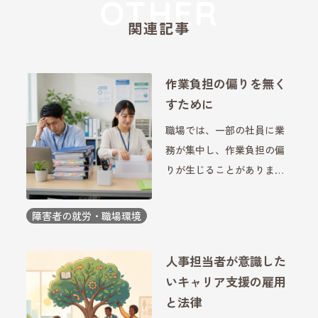
関連記事
作業負担の偏りを無く
すために
職場では、一部の社員に業
務が集中し、作業負担の偏
りが生じることがありま
す。障害者雇用の現場で
も、担当業務の割り振りや
障害者の就労・職場環境
支援体制によっては、特定
の社員や周囲のスタッフに
人事担当者が意識した
負担が集中してしまうケー
いキャリア支援の雇用
スがあります。こうした状
と法律
況が続く […]