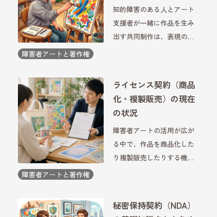
知的障害のある人とアート
支援者が一緒に作品を生み
出す共同制作は、表現の可
能性を広げる大切な取り組
障害者アートと著作権
みです。作品づくりでは、
本人の発想や感性を尊重し
ライセンス契約（商品
ながら、必要な場面で支援
化・複製販売）の現在
を行うことが重要になりま
の状況
す。また、完成した作品を
障害者アートの活用が広が
発表 […]
る中で、作品を商品化した
り複製販売したりする機会
も増えています。企業や福
障害者アートと著作権
祉施設、アーティストが協
力する場面では、作品を安
秘密保持契約（NDA）
心して活用するための取り