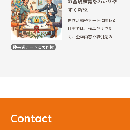
の基礎知識をわかりや
決めが欠かせません。近年
すく解説
は、口頭での約束ではなく
創作活動やアートに関わる
契約 […]
仕事では、作品だけでな
く、企画内容や取引先の情
報など、外部に知られては
障害者アートと著作権
いけない情報を扱う場面が
あります。そのような情報
を守るために利用されるの
が「秘密保持契約（ND
A）」です。障害者アーティ
ストが […]
Contact