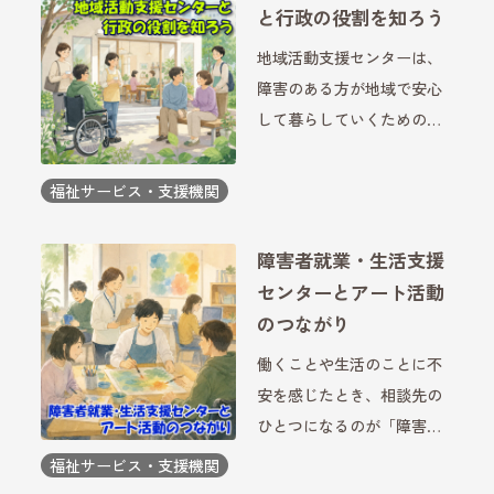
と行政の役割を知ろう
地域活動支援センターは、
障害のある方が地域で安心
して暮らしていくための身
近な支援の場です。交流活
動や創作活動、生活相談な
福祉サービス・支援機関
どを通じて、社会とのつな
がりを持つきっかけにもな
障害者就業・生活支援
っています。利用を考える
センターとアート活動
際には、どのような法律に
のつながり
基づ […]
働くことや生活のことに不
安を感じたとき、相談先の
ひとつになるのが「障害者
就業・生活支援センター」
福祉サービス・支援機関
です。就職活動だけでな