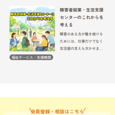
く、日々の暮らしや人との
障害者就業・生活支援
関わりについても相談でき
センターのこれからを
る場所として利用されてい
考える
ます。近年は、仕事の訓練
障害のある方が働き続ける
だけで […]
ためには、仕事だけでなく
生活面の支えも欠かせませ
ん。その両方をつなぐ役割
福祉サービス・支援機関
を担っているのが就業と生
活を支援する機関です。近
年、働き方や社会のあり方
が変わる中で、こうした支
援の形も少しずつ変化して
いま […]
会員登録・相談はこちら