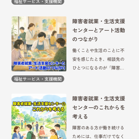
福祉サービス・支援機関
どを通じて、社会とのつな
がりを持つきっかけにもな
障害者就業・生活支援
っています。利用を考える
センターとアート活動
際には、どのような法律に
のつながり
基づ […]
働くことや生活のことに不
安を感じたとき、相談先の
ひとつになるのが「障害者
就業・生活支援センター」
福祉サービス・支援機関
です。就職活動だけでな
く、日々の暮らしや人との
障害者就業・生活支援
関わりについても相談でき
センターのこれからを
る場所として利用されてい
考える
ます。近年は、仕事の訓練
障害のある方が働き続ける
だけで […]
ためには、仕事だけでなく