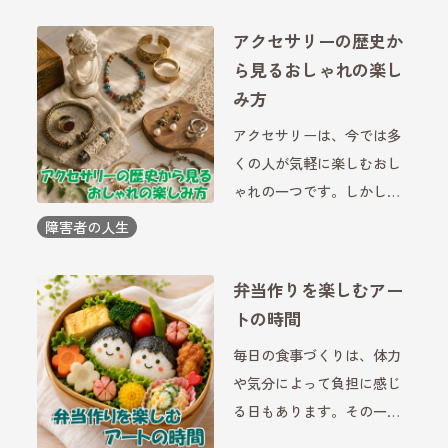
りを与えてくれます。障害
アクセサリーの歴史か
のある方にとっても、地域
ら見るおしゃれの楽し
とのつながりを広げたり、
み方
自分 […]
アクセサリーは、今では多
くの人が気軽に楽しむおし
ゃれの一つです。しかし、
その歴史をたどると、単な
障害者の人生
る飾りではなく、身分や願
い、文化を表す大切な役割
弁当作りを楽しむアー
を持っていました。アクセ
トの時間
サリーの歴史を知ること
毎日の食事づくりは、体力
で、普段身につける小物に
や気分によって負担に感じ
も新し […]
る日もあります。その一方
で、少し視点を変えると、