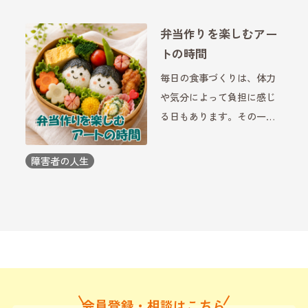
る飾りではなく、身分や願
い、文化を表す大切な役割
弁当作りを楽しむアー
を持っていました。アクセ
トの時間
サリーの歴史を知ること
毎日の食事づくりは、体力
で、普段身につける小物に
や気分によって負担に感じ
も新し […]
る日もあります。その一方
で、少し視点を変えると、
弁当作りは「自分を整える
障害者の人生
時間」にもなります。特別
な技術がなくても、色や形
を工夫するだけで、小さな
作品を作るような楽しさが
生ま […]
会員登録・相談はこちら