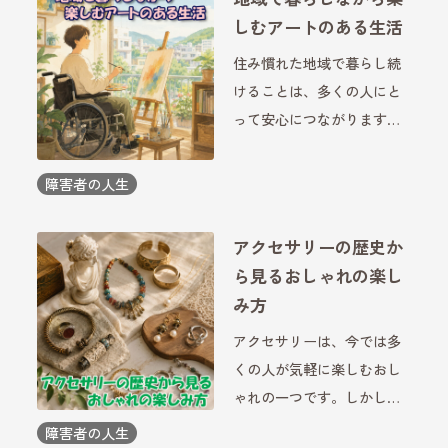
しむアートのある生活
住み慣れた地域で暮らし続
けることは、多くの人にと
って安心につながります。
その中で、絵を描いたり作
品を鑑賞したりするアート
障害者の人生
活動は、日々の暮らしに彩
りを与えてくれます。障害
アクセサリーの歴史か
のある方にとっても、地域
ら見るおしゃれの楽し
とのつながりを広げたり、
み方
自分 […]
アクセサリーは、今では多
くの人が気軽に楽しむおし
ゃれの一つです。しかし、
その歴史をたどると、単な
障害者の人生